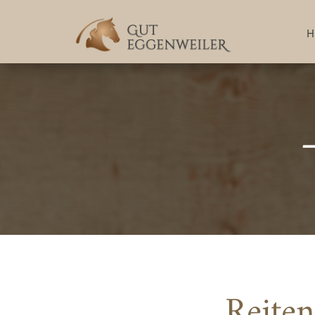
H
Reiten