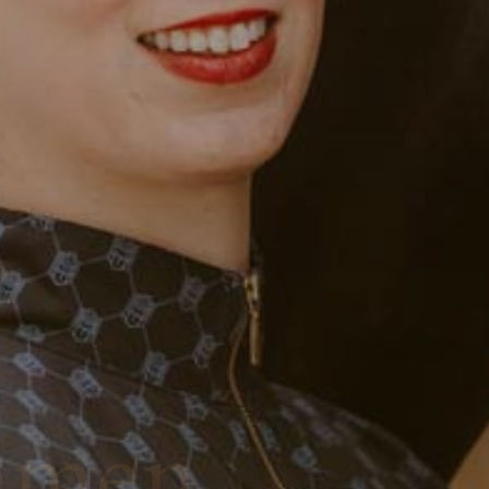
mmen
ler